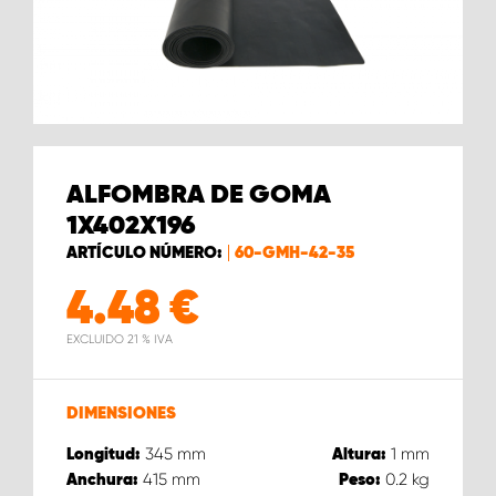
ALFOMBRA DE GOMA
1X402X196
ARTÍCULO NÚMERO:
60-GMH-42-35
4.48
€
EXCLUIDO 21 % IVA
DIMENSIONES
345
mm
1
mm
Longitud:
Altura:
415
mm
0.2
kg
Anchura:
Peso: