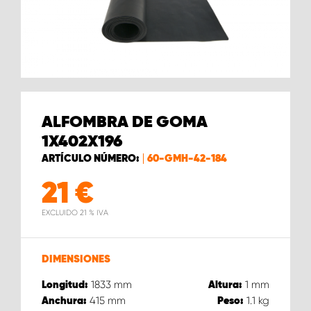
ALFOMBRA DE GOMA
1X402X196
ARTÍCULO NÚMERO:
60-GMH-42-184
21
€
EXCLUIDO 21 % IVA
DIMENSIONES
1833
mm
1
mm
Longitud:
Altura:
415
mm
1.1
kg
Anchura:
Peso: