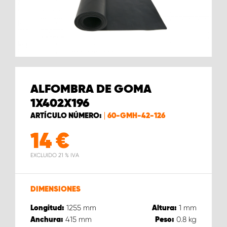
ALFOMBRA DE GOMA
1X402X196
ARTÍCULO NÚMERO:
60-GMH-42-126
14
€
EXCLUIDO 21 % IVA
DIMENSIONES
1255
mm
1
mm
Longitud:
Altura:
415
mm
0.8
kg
Anchura:
Peso: