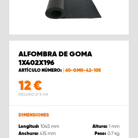
ALFOMBRA DE GOMA
1X402X196
ARTÍCULO NÚMERO:
60-GMH-42-105
12
€
EXCLUIDO 21 % IVA
DIMENSIONES
1045
mm
1
mm
Longitud:
Altura:
415
mm
0.7
kg
Anchura:
Peso: