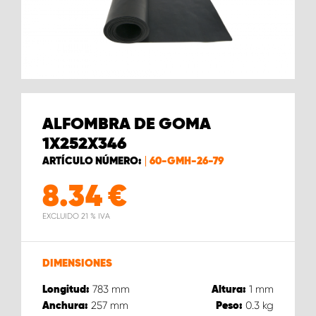
ALFOMBRA DE GOMA
1X252X346
ARTÍCULO NÚMERO:
60-GMH-26-79
8.34
€
EXCLUIDO 21 % IVA
DIMENSIONES
783
mm
1
mm
Longitud:
Altura:
257
mm
0.3
kg
Anchura:
Peso: