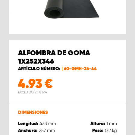
ALFOMBRA DE GOMA
1X252X346
ARTÍCULO NÚMERO:
60-GMH-26-44
4.93
€
EXCLUIDO 21 % IVA
DIMENSIONES
433
mm
1
mm
Longitud:
Altura:
257
mm
0.2
kg
Anchura:
Peso: