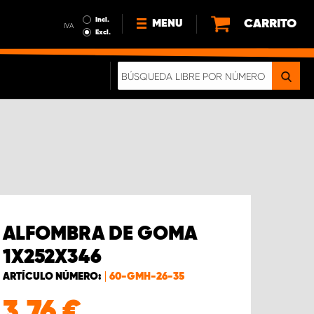
Incl.
CARRITO
MENU
IVA
Excl.
NOTICIAS
ACERCA DE NOSOTROS
SOSTENIBILIDAD
NUESTRO FOLLETO DIGITAL
ALFOMBRA DE GOMA
1X252X346
ARTÍCULO NÚMERO:
60-GMH-26-35
3.76
€