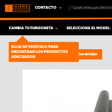
CONTACTO
TSANROMAN@WORKSYST
CAMBIA TU FURGONETA
SELECCIONA EL MODEL
MOSTRAR RESULTADOS -
1661
ELIJA SU VEHÍCULO PARA
ENCONTRAR LOS PRODUCTOS
PRODUCTOS
Estanterías para furgonetas
/
Lösa detaljer
ADECUADOS