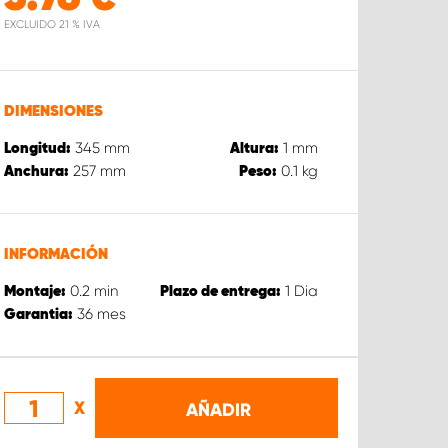
EXCLUIDO 21 % IVA
DIMENSIONES
345
mm
1
mm
Longitud:
Altura:
257
mm
0.1
kg
Anchura:
Peso:
INFORMACIÓN
0.2
min
1
Dia
Montaje:
Plazo de entrega:
36
mes
Garantia:
X
AÑADIR