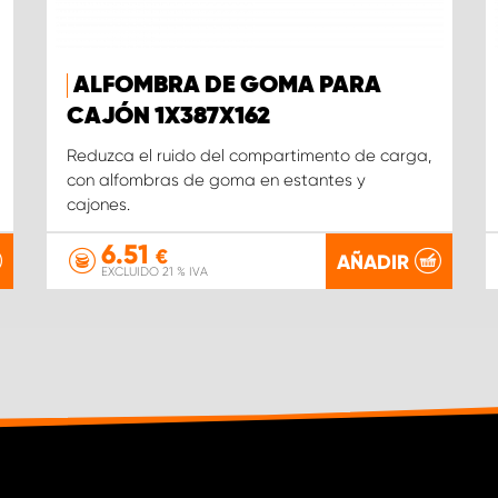
ALFOMBRA DE GOMA PARA
CAJÓN 1X387X162
Reduzca el ruido del compartimento de carga,
con alfombras de goma en estantes y
cajones.
6.51
€
AÑADIR
EXCLUIDO 21 % IVA