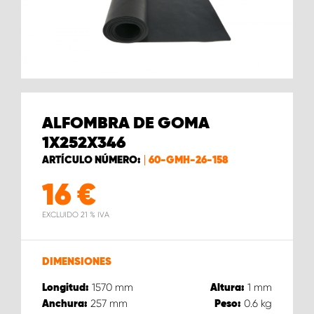
ALFOMBRA DE GOMA
1X252X346
ARTÍCULO NÚMERO:
60-GMH-26-158
16
€
EXCLUIDO 21 % IVA
DIMENSIONES
1570
mm
1
mm
Longitud:
Altura:
257
mm
0.6
kg
Anchura:
Peso: