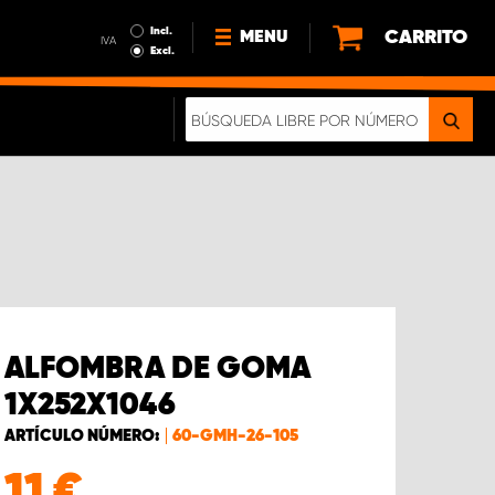
Incl.
CARRITO
MENU
IVA
Excl.
NOTICIAS
ACERCA DE NOSOTROS
SOSTENIBILIDAD
NUESTRO FOLLETO DIGITAL
ALFOMBRA DE GOMA
1X252X1046
ARTÍCULO NÚMERO:
60-GMH-26-105
11
€