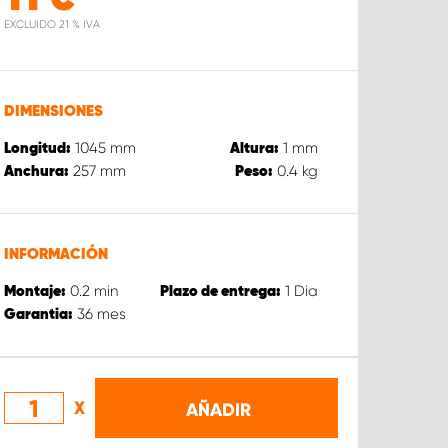
EXCLUIDO 21 % IVA
DIMENSIONES
1045
mm
1
mm
Longitud:
Altura:
257
mm
0.4
kg
Anchura:
Peso:
INFORMACIÓN
0.2
min
1
Dia
Montaje:
Plazo de entrega:
36
mes
Garantia:
X
AÑADIR