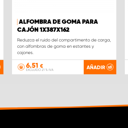
ALFOMBRA DE GOMA PARA
CAJÓN 1X387X162
Reduzca el ruido del compartimento de carga,
con alfombras de goma en estantes y
cajones.
6.51
€
AÑADIR
EXCLUIDO 21 % IVA