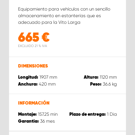
Equipamiento para vehículos con un sencillo
almacenamiento en estanterías que es
adecuado para la Vito Larga
665
€
EXCLUIDO 21 % IVA
DIMENSIONES
1907
mm
1120
mm
Longitud:
Altura:
420
mm
36.6
kg
Anchura:
Peso:
INFORMACIÓN
157.25
min
1
Dia
Montaje:
Plazo de entrega:
36
mes
Garantia: