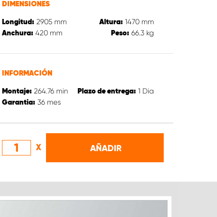
DIMENSIONES
2905
mm
1470
mm
Longitud:
Altura:
420
mm
66.3
kg
Anchura:
Peso:
INFORMACIÓN
264.76
min
1
Dia
Montaje:
Plazo de entrega:
36
mes
Garantia:
X
AÑADIR