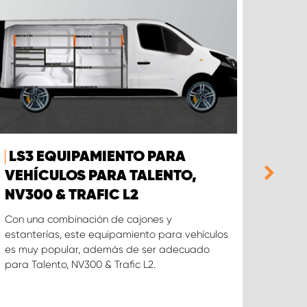
LS3 EQUIPAMIENTO PARA
LS3
VEHÍCULOS PARA TALENTO,
VEH
NV300 & TRAFIC L2
CUS
L2
Con una combinación de cajones y
estanterías, este equipamiento para vehículos
Con un
es muy popular, además de ser adecuado
estant
para Talento, NV300 & Trafic L2.
es mu
para F