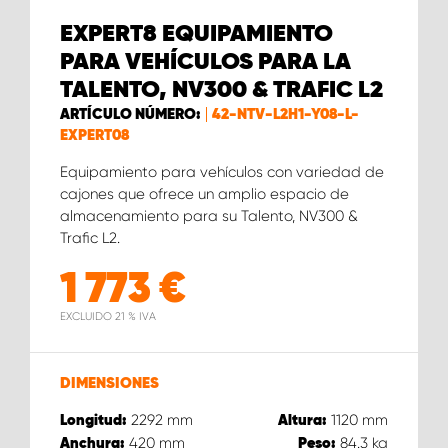
EXPERT8 EQUIPAMIENTO
PARA VEHÍCULOS PARA LA
TALENTO, NV300 & TRAFIC L2
ARTÍCULO NÚMERO:
42-NTV-L2H1-Y08-L-
EXPERT08
Equipamiento para vehículos con variedad de
cajones que ofrece un amplio espacio de
almacenamiento para su Talento, NV300 &
Trafic L2.
1 773
€
EXCLUIDO 21 % IVA
DIMENSIONES
2292
mm
1120
mm
Longitud:
Altura:
420
mm
84.3
kg
Anchura:
Peso: