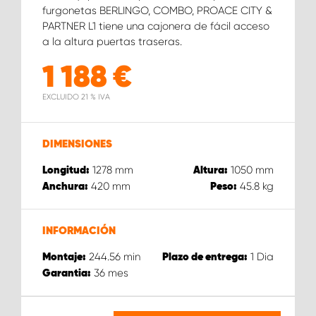
furgonetas BERLINGO, COMBO, PROACE CITY &
PARTNER L1 tiene una cajonera de fácil acceso
a la altura puertas traseras.
1 188
€
EXCLUIDO 21 % IVA
DIMENSIONES
1278
mm
1050
mm
Longitud:
Altura:
420
mm
45.8
kg
Anchura:
Peso:
INFORMACIÓN
244.56
min
1
Dia
Montaje:
Plazo de entrega:
36
mes
Garantia: