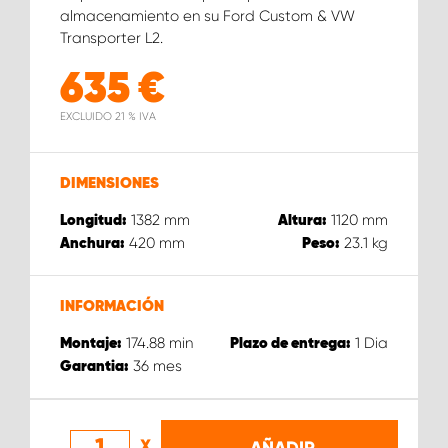
almacenamiento en su Ford Custom & VW
Transporter L2.
635
€
EXCLUIDO 21 % IVA
DIMENSIONES
1382
mm
1120
mm
Longitud:
Altura:
420
mm
23.1
kg
Anchura:
Peso:
INFORMACIÓN
174.88
min
1
Dia
Montaje:
Plazo de entrega:
36
mes
Garantia:
X
AÑADIR