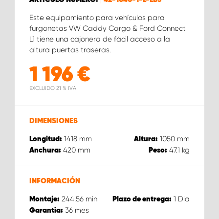
Este equipamiento para vehículos para
furgonetas VW Caddy Cargo & Ford Connect
L1 tiene una cajonera de fácil acceso a la
altura puertas traseras.
1 196
€
EXCLUIDO 21 % IVA
DIMENSIONES
1418
mm
1050
mm
Longitud:
Altura:
420
mm
47.1
kg
Anchura:
Peso:
INFORMACIÓN
244.56
min
1
Dia
Montaje:
Plazo de entrega:
36
mes
Garantia: