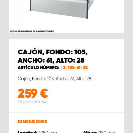
CAJÓN, FONDO: 105,
ANCHO: 61, ALTO: 28
ARTÍCULO NÚMERO:
3-105-61-28
Cajón, Fondo: 105, Ancho: 61, Alto: 28
259
€
EXCLUIDO 21 % IVA
DIMENSIONES
1050
mm
280
mm
Longitud:
Altura: