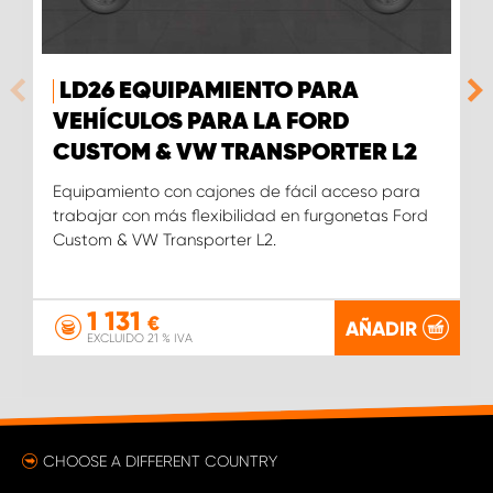
LD26 EQUIPAMIENTO PARA
VEHÍCULOS PARA LA FORD
CUSTOM & VW TRANSPORTER L2
Equipamiento con cajones de fácil acceso para
trabajar con más flexibilidad en furgonetas Ford
Custom & VW Transporter L2.
1 131
€
AÑADIR
EXCLUIDO 21 % IVA
CHOOSE A DIFFERENT COUNTRY