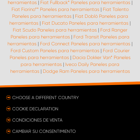
herramientas
|
Fiat Fullback* Paneles para herramientas
|
Fiat Fiorino** Paneles para herramientas
|
Fiat Talento
Paneles para herramientas
|
Fiat Doblò Paneles para
herramientas
|
Fiat Ducato Paneles para herramientas
|
Fiat Scudo Paneles para herramientas
|
Ford Ranger
Paneles para herramientas
|
Ford Transit Paneles para
herramientas
|
Ford Connect Paneles para herramientas
|
Ford Custom Paneles para herramientas
|
Ford Courier
Paneles para herramientas
|
Dacia Dokker Van* Paneles
para herramientas
|
Iveco Daily Paneles para
herramientas
|
Dodge Ram Paneles para herramientas
CHOOSE A DIFFERENT COUNTRY
COOKIE DECLARATION
CONDICIONES DE VENTA
CAMBIAR SU CONSENTIMIENTO