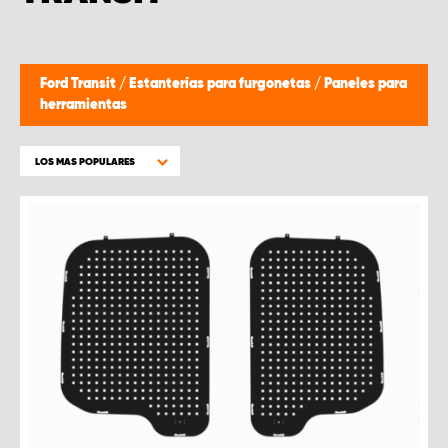
Ford Transit
/
Estanterías para furgonetas
/
Paneles para
herramientas
LOS MAS POPULARES