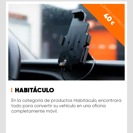
EJEMPLO DE PRECIO
40
€
HABITÁCULO
En la categoría de productos Habitáculo, encontrará
todo para convertir su vehículo en una oficina
completamente móvil.