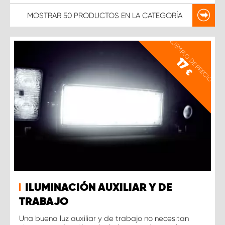
MOSTRAR
50 PRODUCTOS
EN LA CATEGORÍA
EJEMPLO DE PRECIO
17
€
ILUMINACIÓN AUXILIAR Y DE
TRABAJO
Una buena luz auxiliar y de trabajo no necesitan