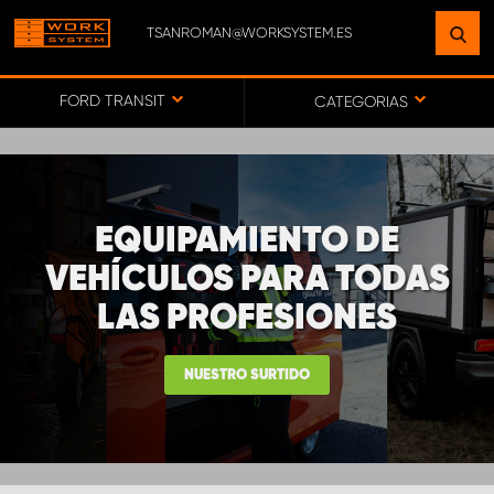
TSANROMAN@WORKSYSTEM.ES
ENCUENTRE UNA INSTALACIÓN
CERCA DE USTED
FORD TRANSIT
CATEGORIAS
IR AL MAPA
EQUIPAMIENTO DE
SERVICIO AL CLIENTE
VEHÍCULOS PARA TODAS
LAS PROFESIONES
NUESTRO SURTIDO