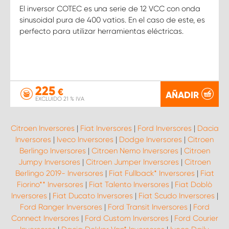
El inversor COTEC es una serie de 12 VCC con onda
sinusoidal pura de 400 vatios. En el caso de este, es
perfecto para utilizar herramientas eléctricas.
225
€
AÑADIR
EXCLUIDO 21 % IVA
Citroen Inversores
|
Fiat Inversores
|
Ford Inversores
|
Dacia
Inversores
|
Iveco Inversores
|
Dodge Inversores
|
Citroen
Berlingo Inversores
|
Citroen Nemo Inversores
|
Citroen
Jumpy Inversores
|
Citroen Jumper Inversores
|
Citroen
Berlingo 2019- Inversores
|
Fiat Fullback* Inversores
|
Fiat
Fiorino** Inversores
|
Fiat Talento Inversores
|
Fiat Doblò
Inversores
|
Fiat Ducato Inversores
|
Fiat Scudo Inversores
|
Ford Ranger Inversores
|
Ford Transit Inversores
|
Ford
Connect Inversores
|
Ford Custom Inversores
|
Ford Courier