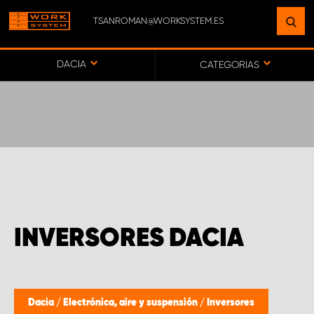
TSANROMAN@WORKSYSTEM.ES
ENCUENTRE UNA INSTALACIÓN
CERCA DE USTED
DACIA
CATEGORIAS
IR AL MAPA
SERVICIO AL CLIENTE
INVERSORES DACIA
Dacia
/
Electrónica, aire y suspensión
/
Inversores