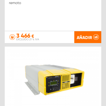
remoto
3 466
€
AÑADIR
EXCLUIDO 21 % IVA