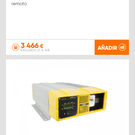
remoto
3 466
€
AÑADIR
EXCLUIDO 21 % IVA