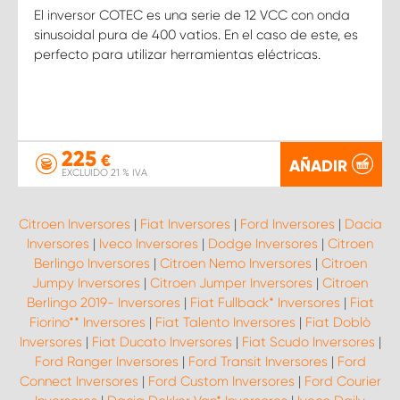
El inversor COTEC es una serie de 12 VCC con onda
sinusoidal pura de 400 vatios. En el caso de este, es
perfecto para utilizar herramientas eléctricas.
225
€
AÑADIR
EXCLUIDO 21 % IVA
Citroen Inversores
|
Fiat Inversores
|
Ford Inversores
|
Dacia
Inversores
|
Iveco Inversores
|
Dodge Inversores
|
Citroen
Berlingo Inversores
|
Citroen Nemo Inversores
|
Citroen
Jumpy Inversores
|
Citroen Jumper Inversores
|
Citroen
Berlingo 2019- Inversores
|
Fiat Fullback* Inversores
|
Fiat
Fiorino** Inversores
|
Fiat Talento Inversores
|
Fiat Doblò
Inversores
|
Fiat Ducato Inversores
|
Fiat Scudo Inversores
|
Ford Ranger Inversores
|
Ford Transit Inversores
|
Ford
Connect Inversores
|
Ford Custom Inversores
|
Ford Courier