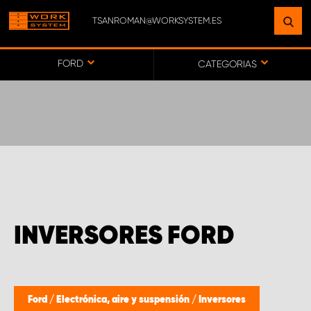
TSANROMAN@WORKSYSTEM.ES
ENCUENTRE UNA INSTALACIÓN
CERCA DE USTED
FORD
CATEGORIAS
IR AL MAPA
SERVICIO AL CLIENTE
INVERSORES FORD
Ford
/
Electrónica, aire y suspensión
/
Inversores