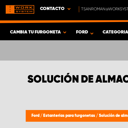
CONTACTO
TSANROMAN@WORKSYST
CAMBIA TU FURGONETA
FORD
CATEGORI
MOSTRAR RESULTADOS -
675
PRODUCTOS
SOLUCIÓN DE ALMA
Ford
/
Estanterías para furgonetas
/
Solución de al