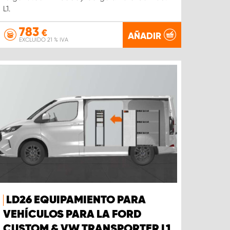
L1.
783
€
AÑADIR
EXCLUIDO 21 % IVA
LD26 EQUIPAMIENTO PARA
VEHÍCULOS PARA LA FORD
CUSTOM & VW TRANSPORTER L1