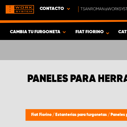
CONTACTO
TSANROMAN@WORKSYST
CAMBIA TU FURGONETA
FIAT FIORINO
CAT
MOSTRAR RESULTADOS -
316
PRODUCTOS
PANELES PARA HERRA
Fiat Fiorino
/
Estanterías para furgonetas
/
Paneles 