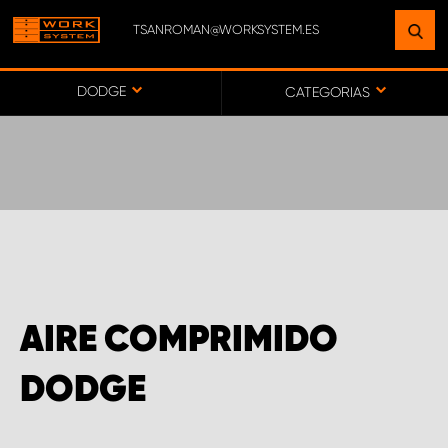
TSANROMAN@WORKSYSTEM.ES
ENCUENTRE UNA INSTALACIÓN
CERCA DE USTED
DODGE
CATEGORIAS
IR AL MAPA
SERVICIO AL CLIENTE
AIRE COMPRIMIDO
DODGE