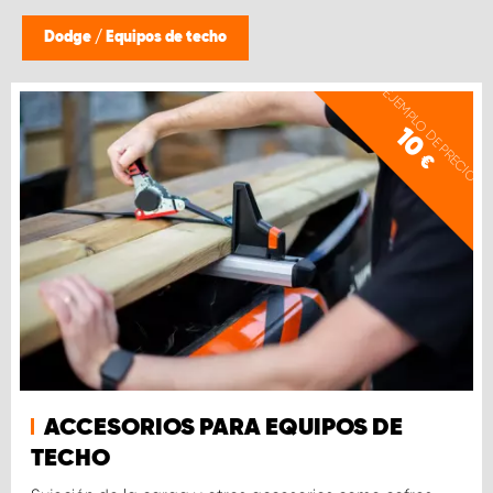
Dodge
/
Equipos de techo
EJEMPLO DE PRECIO
10
€
ACCESORIOS PARA EQUIPOS DE
TECHO