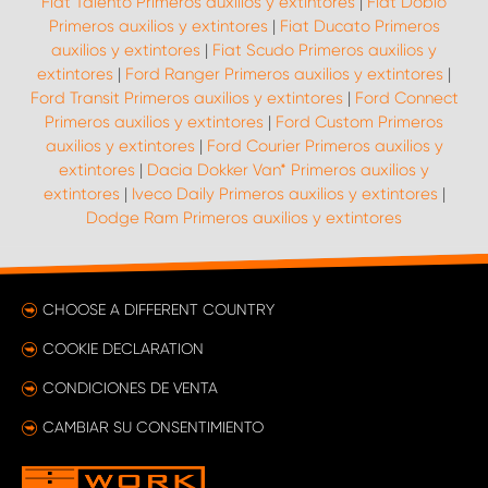
Fiat Talento Primeros auxilios y extintores
|
Fiat Doblò
Primeros auxilios y extintores
|
Fiat Ducato Primeros
auxilios y extintores
|
Fiat Scudo Primeros auxilios y
extintores
|
Ford Ranger Primeros auxilios y extintores
|
Ford Transit Primeros auxilios y extintores
|
Ford Connect
Primeros auxilios y extintores
|
Ford Custom Primeros
auxilios y extintores
|
Ford Courier Primeros auxilios y
extintores
|
Dacia Dokker Van* Primeros auxilios y
extintores
|
Iveco Daily Primeros auxilios y extintores
|
Dodge Ram Primeros auxilios y extintores
CHOOSE A DIFFERENT COUNTRY
COOKIE DECLARATION
CONDICIONES DE VENTA
CAMBIAR SU CONSENTIMIENTO