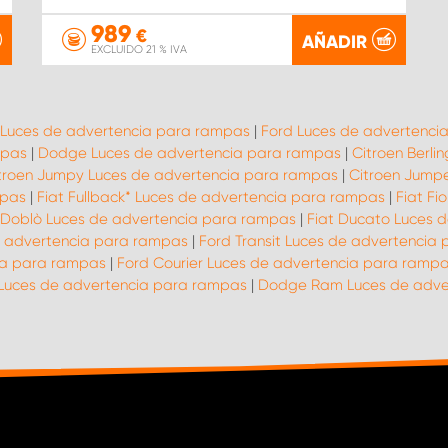
989
€
AÑADIR
EXCLUIDO 21 % IVA
 Luces de advertencia para rampas
|
Ford Luces de advertenci
mpas
|
Dodge Luces de advertencia para rampas
|
Citroen Berl
troen Jumpy Luces de advertencia para rampas
|
Citroen Jump
mpas
|
Fiat Fullback* Luces de advertencia para rampas
|
Fiat Fi
 Doblò Luces de advertencia para rampas
|
Fiat Ducato Luces 
e advertencia para rampas
|
Ford Transit Luces de advertencia
ia para rampas
|
Ford Courier Luces de advertencia para ramp
 Luces de advertencia para rampas
|
Dodge Ram Luces de adve