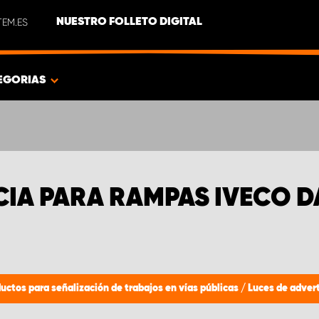
EM.ES
NUESTRO FOLLETO DIGITAL
EGORIAS
CIA PARA RAMPAS IVECO D
ductos para señalización de trabajos en vías públicas
/
Luces de adver