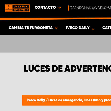
CONTACTO
TSANROMAN@WORKSYST
CAMBIA TU FURGONETA
IVECO DAILY
CAT
MOSTRAR RESULTADOS -
352
PRODUCTOS
LUCES DE ADVERTEN
Iveco Daily
/
Luces de emergencia, luces flash y pro