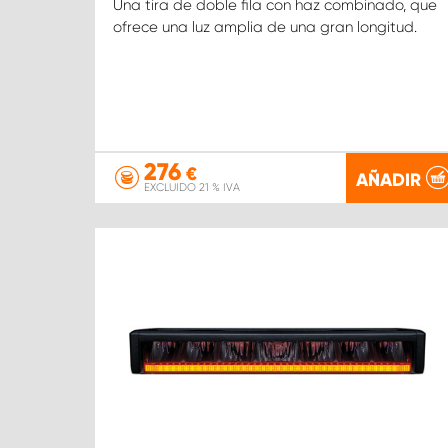
Una tira de doble fila con haz combinado, que
ofrece una luz amplia de una gran longitud.
276
€
AÑADIR
EXCLUIDO 21 % IVA