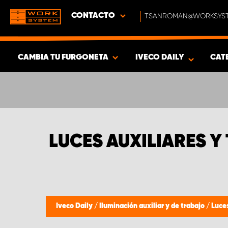
CONTACTO
TSANROMAN@WORKSYST
CAMBIA TU FURGONETA
IVECO DAILY
CAT
MOSTRAR RESULTADOS -
352
PRODUCTOS
LUCES AUXILIARES Y 
Iveco Daily
/
Iluminación auxiliar y de trabajo
/
Luces