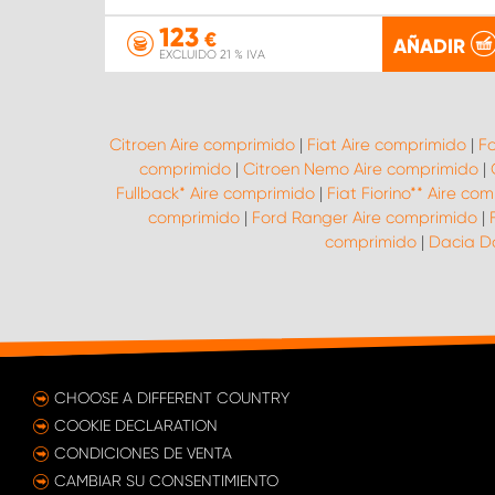
123
€
AÑADIR
EXCLUIDO 21 % IVA
Citroen Aire comprimido
|
Fiat Aire comprimido
|
Fo
comprimido
|
Citroen Nemo Aire comprimido
|
Fullback* Aire comprimido
|
Fiat Fiorino** Aire co
comprimido
|
Ford Ranger Aire comprimido
|
comprimido
|
Dacia Do
CHOOSE A DIFFERENT COUNTRY
COOKIE DECLARATION
CONDICIONES DE VENTA
CAMBIAR SU CONSENTIMIENTO