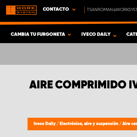
CONTACTO
TSANROMAN@WORKSYST
CAMBIA TU FURGONETA
IVECO DAILY
CAT
MOSTRAR RESULTADOS -
352
PRODUCTOS
AIRE COMPRIMIDO I
Iveco Daily
/
Electrónica, aire y suspensión
/
Aire c