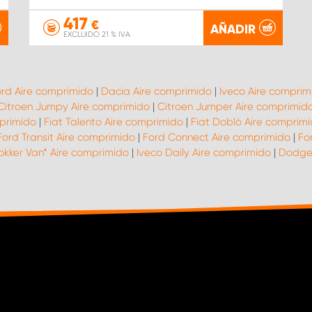
417
€
AÑADIR
EXCLUIDO 21 % IVA
rd Aire comprimido
|
Dacia Aire comprimido
|
Iveco Aire comprim
Citroen Jumpy Aire comprimido
|
Citroen Jumper Aire comprimid
mprimido
|
Fiat Talento Aire comprimido
|
Fiat Doblò Aire comprim
Ford Transit Aire comprimido
|
Ford Connect Aire comprimido
|
Fo
kker Van* Aire comprimido
|
Iveco Daily Aire comprimido
|
Dodge