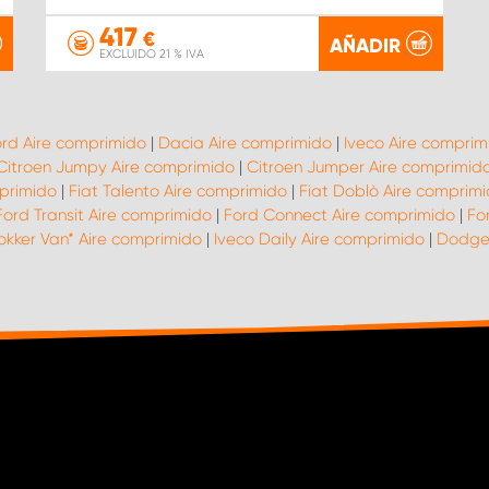
417
€
AÑADIR
EXCLUIDO 21 % IVA
rd Aire comprimido
|
Dacia Aire comprimido
|
Iveco Aire comprim
Citroen Jumpy Aire comprimido
|
Citroen Jumper Aire comprimid
mprimido
|
Fiat Talento Aire comprimido
|
Fiat Doblò Aire comprim
Ford Transit Aire comprimido
|
Ford Connect Aire comprimido
|
Fo
kker Van* Aire comprimido
|
Iveco Daily Aire comprimido
|
Dodge