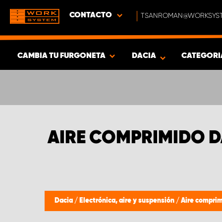
CONTACTO
TSANROMAN@WORKSYST
CAMBIA TU FURGONETA
DACIA
CATEGORI
MOSTRAR RESULTADOS -
317
PRODUCTOS
AIRE COMPRIMIDO D
Dacia
/
Electrónica, aire y suspensión
/
Aire compri