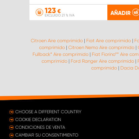
123
€
AÑADIR
EXCLUIDO 21 % IVA
Citroen Aire comprimido
|
Fiat Aire comprimido
|
Fo
comprimido
|
Citroen Nemo Aire comprimido
|
Fullback* Aire comprimido
|
Fiat Fiorino** Aire co
comprimido
|
Ford Ranger Aire comprimido
|
comprimido
|
Dacia Do
CHOOSE A DIFFERENT COUNTRY
COOKIE DECLARATION
CONDICIONES DE VENTA
CAMBIAR SU CONSENTIMIENTO