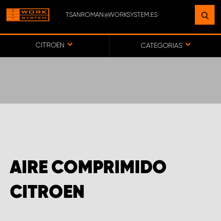
TSANROMAN@WORKSYSTEM.ES
ENCUENTRE UNA INSTALACIÓN
CERCA DE USTED
CITROEN
CATEGORIAS
IR AL MAPA
SERVICIO AL CLIENTE
AIRE COMPRIMIDO
CITROEN