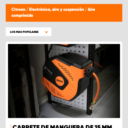
Citroen
/
Electrónica, aire y suspensión
/
Aire
comprimido
LOS MAS POPULARES
CARRETE DE MANGUERA DE 15 MM