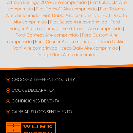
Citroen Berlingo 2019- Aire comprimido
|
Fiat Fullback* Aire
comprimido
|
Fiat Fiorino** Aire comprimido
|
Fiat Talento
Aire comprimido
|
Fiat Doblò Aire comprimido
|
Fiat Ducato
Aire comprimido
|
Fiat Scudo Aire comprimido
|
Ford
Ranger Aire comprimido
|
Ford Transit Aire comprimido
|
Ford Connect Aire comprimido
|
Ford Custom Aire
comprimido
|
Ford Courier Aire comprimido
|
Dacia Dokker
Van* Aire comprimido
|
Iveco Daily Aire comprimido
|
Dodge Ram Aire comprimido
CHOOSE A DIFFERENT COUNTRY
COOKIE DECLARATION
CONDICIONES DE VENTA
CAMBIAR SU CONSENTIMIENTO