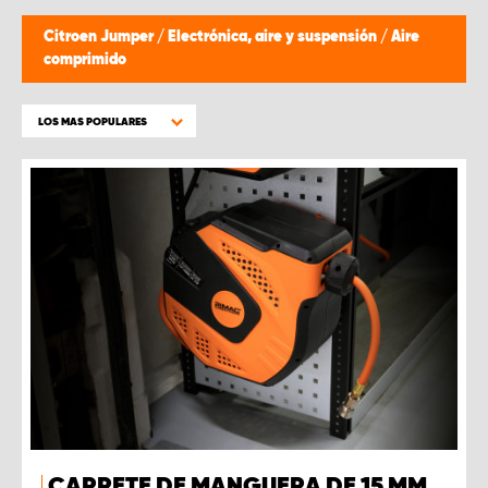
Citroen Jumper
/
Electrónica, aire y suspensión
/
Aire
comprimido
LOS MAS POPULARES
CARRETE DE MANGUERA DE 15 MM