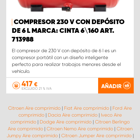
COMPRESOR 230 V CON DEPÓSITO
DE 6 L MARCA: CINTA 6\160 ART.
713988
El compresor de 230 V con depósito de 6 l es un
compresor portátil con un diseño inteligente
perfecto para realizar trabajos menores desde el
vehículo.
417
€
AÑADIR
EXCLUIDO 21 % IVA
Citroen Aire comprimido
|
Fiat Aire comprimido
|
Ford Aire
comprimido
|
Dacia Aire comprimido
|
Iveco Aire
comprimido
|
Dodge Aire comprimido
|
Citroen Berlingo
Aire comprimido
|
Citroen Nemo Aire comprimido
|
Citroen
Jumpy Aire comprimido
|
Citroen Jumper Aire comprimido
|