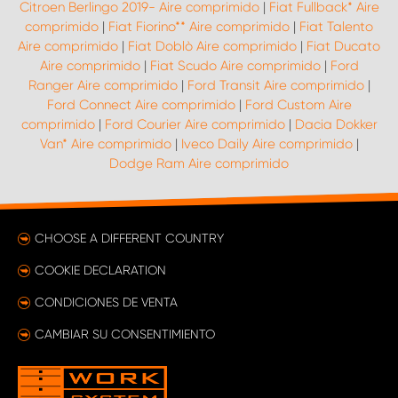
Citroen Berlingo 2019- Aire comprimido
|
Fiat Fullback* Aire
comprimido
|
Fiat Fiorino** Aire comprimido
|
Fiat Talento
Aire comprimido
|
Fiat Doblò Aire comprimido
|
Fiat Ducato
Aire comprimido
|
Fiat Scudo Aire comprimido
|
Ford
Ranger Aire comprimido
|
Ford Transit Aire comprimido
|
Ford Connect Aire comprimido
|
Ford Custom Aire
comprimido
|
Ford Courier Aire comprimido
|
Dacia Dokker
Van* Aire comprimido
|
Iveco Daily Aire comprimido
|
Dodge Ram Aire comprimido
CHOOSE A DIFFERENT COUNTRY
COOKIE DECLARATION
CONDICIONES DE VENTA
CAMBIAR SU CONSENTIMIENTO