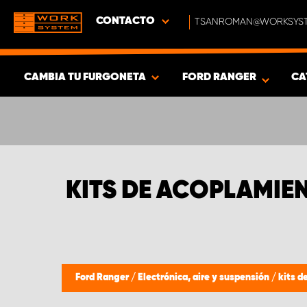
CONTACTO
TSANROMAN@WORKSYST
CAMBIA TU FURGONETA
FORD RANGER
CA
MOSTRAR RESULTADOS -
352
PRODUCTOS
KITS DE ACOPLAMIE
Ford Ranger
/
Electrónica, aire y suspensión
/
kits d