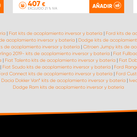
407
€
AÑADIR
EXCLUIDO 21 % IVA
ría
|
Fiat kits de acoplamiento inversor y batería
|
Ford kits de a
 de acoplamiento inversor y batería
|
Dodge kits de acoplamiento
ts de acoplamiento inversor y batería
|
Citroen Jumpy kits de ac
rlingo 2019- kits de acoplamiento inversor y batería
|
Fiat Fullba
a
|
Fiat Talento kits de acoplamiento inversor y batería
|
Fiat Dob
|
Fiat Scudo kits de acoplamiento inversor y batería
|
Ford Range
Ford Connect kits de acoplamiento inversor y batería
|
Ford Cust
|
Dacia Dokker Van* kits de acoplamiento inversor y batería
|
Ive
Dodge Ram kits de acoplamiento inversor y batería