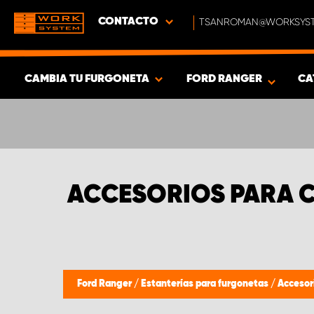
CONTACTO
TSANROMAN@WORKSYST
CAMBIA TU FURGONETA
FORD RANGER
CA
MOSTRAR RESULTADOS -
352
PRODUCTOS
ACCESORIOS PARA 
Ford Ranger
/
Estanterías para furgonetas
/
Accesor