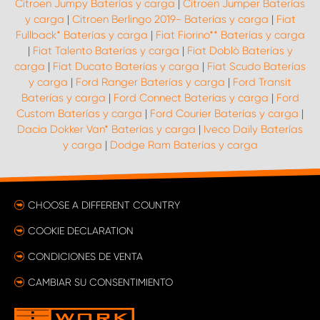
Citroen Jumpy Baterías y carga
|
Citroen Jumper Baterías
y carga
|
Citroen Berlingo 2019- Baterías y carga
|
Fiat
Fullback* Baterías y carga
|
Fiat Fiorino** Baterías y carga
|
Fiat Talento Baterías y carga
|
Fiat Doblò Baterías y
carga
|
Fiat Ducato Baterías y carga
|
Fiat Scudo Baterías
y carga
|
Ford Ranger Baterías y carga
|
Ford Transit
Baterías y carga
|
Ford Connect Baterías y carga
|
Ford
Custom Baterías y carga
|
Ford Courier Baterías y carga
|
Dacia Dokker Van* Baterías y carga
|
Iveco Daily Baterías
y carga
|
Dodge Ram Baterías y carga
CHOOSE A DIFFERENT COUNTRY
COOKIE DECLARATION
CONDICIONES DE VENTA
CAMBIAR SU CONSENTIMIENTO