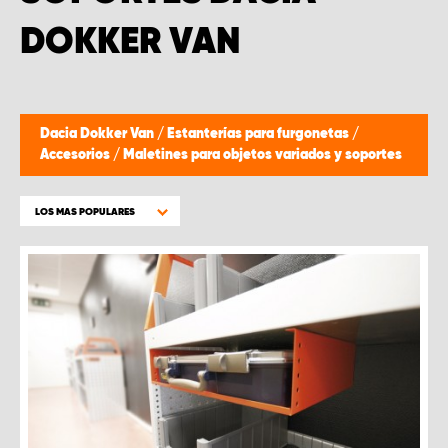
DOKKER VAN
Dacia Dokker Van
/
Estanterías para furgonetas
/
Accesorios
/
Maletines para objetos variados y soportes
LOS MAS POPULARES