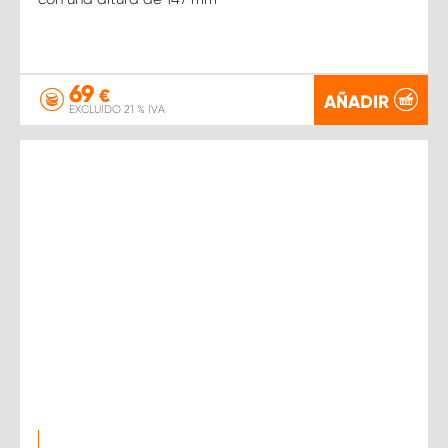
69
€
AÑADIR
EXCLUIDO 21 % IVA