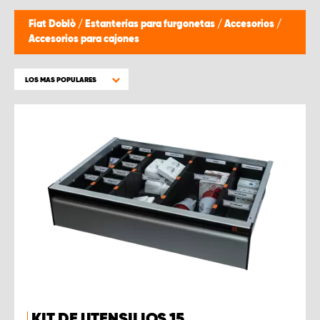
Fiat Doblò
/
Estanterías para furgonetas
/
Accesorios
/
Accesorios para cajones
LOS MAS POPULARES
KIT DE UTENSILIOS 15