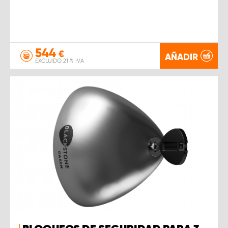
544
€
AÑADIR
EXCLUIDO 21 % IVA