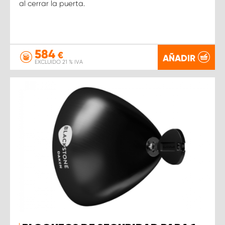
al cerrar la puerta.
584
€
AÑADIR
EXCLUIDO 21 % IVA