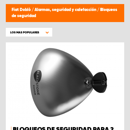
Fiat Doblò
/
Alarmas, seguridad y calefacción
/
Bloqueos
de seguridad
LOS MAS POPULARES
BLOQUEOS DE SEGURIDAD PARA 2