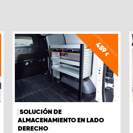
IO
EJEMPLO DE PRECIO
459
€
SOLUCIÓN DE
ALMACENAMIENTO EN LADO
DERECHO