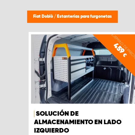
Fiat Doblò
/
Estanterías para furgonetas
EJEMPLO DE PREC
459
€
SOLUCIÓN DE
ALMACENAMIENTO EN LADO
IZQUIERDO