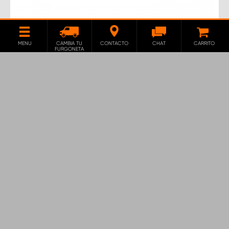
SOPORTE PARA BOTELLAS DE GAS
MENU
CAMBIA TU
CONTACTO
CHAT
CARRITO
310 MM
FURGONETA
Nuestros propios soportes para cilindros de gas que
los mantiene sujetos en su sitio. La correa se puede
ajustar en diferentes posiciones.
122
€
AÑADIR
EXCLUIDO 21 % IVA