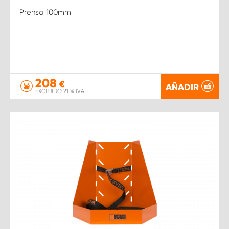
Prensa 100mm
208
€
AÑADIR
EXCLUIDO 21 % IVA