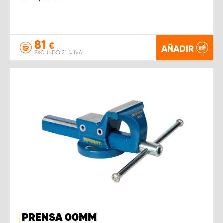
81
€
AÑADIR
EXCLUIDO 21 % IVA
PRENSA 00MM