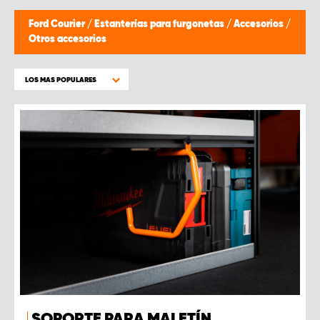
Ford Courier
/
Estanterías para furgonetas
/
Accesorios
/
Otros accesorios
LOS MAS POPULARES
SOPORTE PARA MALETÍN