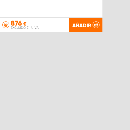
876
€
AÑADIR
EXCLUIDO 21 % IVA