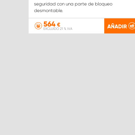
seguridad con una parte de bloqueo
desmontable.
564
€
AÑADIR
EXCLUIDO 21 % IVA