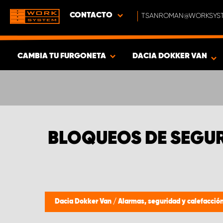
CONTACTO
TSANROMAN@WORKSYST
CAMBIA TU FURGONETA
DACIA DOKKER VAN
MOSTRAR RESULTADOS -
319
PRODUCTOS
BLOQUEOS DE SEGUR
Dacia Dokker Van
/
Alarmas, seguridad y calefacció