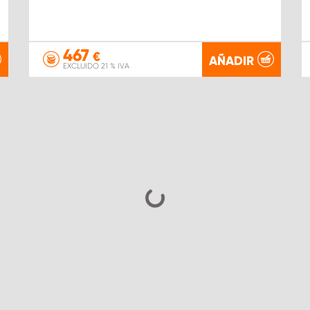
467
€
AÑADIR
EXCLUIDO 21 % IVA