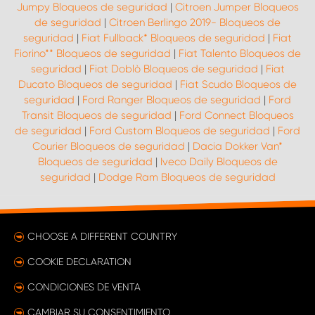
Jumpy Bloqueos de seguridad
|
Citroen Jumper Bloqueos
de seguridad
|
Citroen Berlingo 2019- Bloqueos de
seguridad
|
Fiat Fullback* Bloqueos de seguridad
|
Fiat
Fiorino** Bloqueos de seguridad
|
Fiat Talento Bloqueos de
seguridad
|
Fiat Doblò Bloqueos de seguridad
|
Fiat
Ducato Bloqueos de seguridad
|
Fiat Scudo Bloqueos de
seguridad
|
Ford Ranger Bloqueos de seguridad
|
Ford
Transit Bloqueos de seguridad
|
Ford Connect Bloqueos
de seguridad
|
Ford Custom Bloqueos de seguridad
|
Ford
Courier Bloqueos de seguridad
|
Dacia Dokker Van*
Bloqueos de seguridad
|
Iveco Daily Bloqueos de
seguridad
|
Dodge Ram Bloqueos de seguridad
CHOOSE A DIFFERENT COUNTRY
COOKIE DECLARATION
CONDICIONES DE VENTA
CAMBIAR SU CONSENTIMIENTO