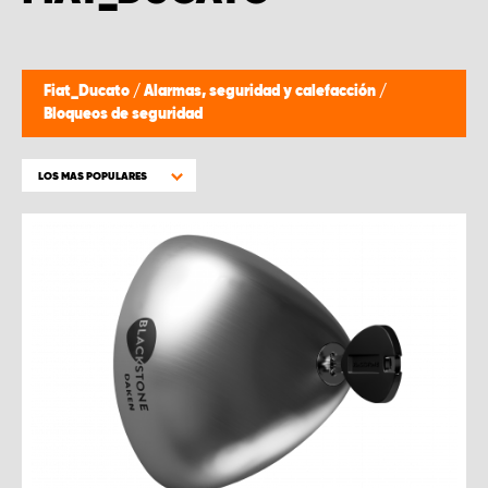
Fiat_Ducato
/
Alarmas, seguridad y calefacción
/
Bloqueos de seguridad
LOS MAS POPULARES