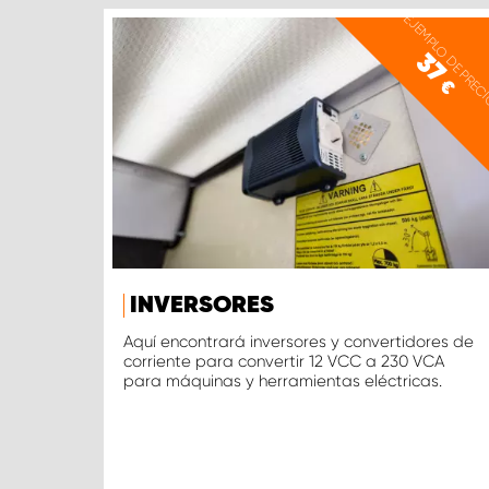
EJEMPLO DE PREC
37
€
INVERSORES
Aquí encontrará inversores y convertidores de
corriente para convertir 12 VCC a 230 VCA
para máquinas y herramientas eléctricas.