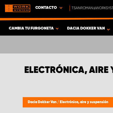
CONTACTO
TSANROMAN@WORKSYST
CAMBIA TU FURGONETA
DACIA DOKKER VAN
MOSTRAR RESULTADOS -
319
PRODUCTOS
ELECTRÓNICA, AIRE
Dacia Dokker Van
/
Electrónica, aire y suspensión