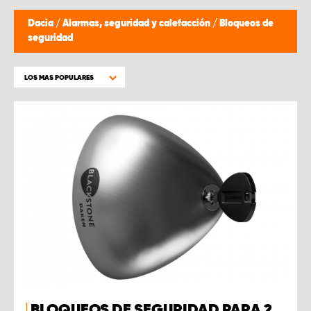
Dacia
/
Alarmas, seguridad y calefacción
/
Bloqueos de
seguridad
LOS MAS POPULARES
BLOQUEOS DE SEGURIDAD PARA 2