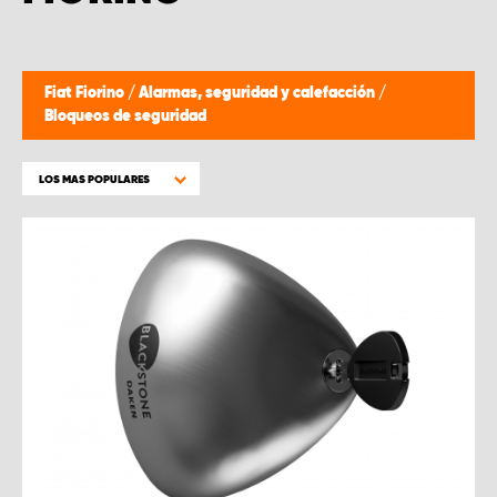
Fiat Fiorino
/
Alarmas, seguridad y calefacción
/
Bloqueos de seguridad
LOS MAS POPULARES