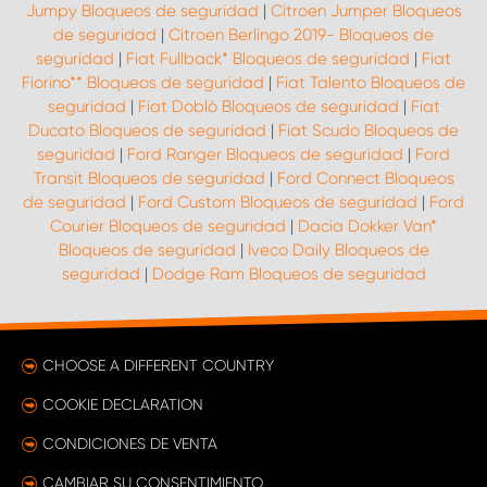
Jumpy Bloqueos de seguridad
|
Citroen Jumper Bloqueos
de seguridad
|
Citroen Berlingo 2019- Bloqueos de
seguridad
|
Fiat Fullback* Bloqueos de seguridad
|
Fiat
Fiorino** Bloqueos de seguridad
|
Fiat Talento Bloqueos de
seguridad
|
Fiat Doblò Bloqueos de seguridad
|
Fiat
Ducato Bloqueos de seguridad
|
Fiat Scudo Bloqueos de
seguridad
|
Ford Ranger Bloqueos de seguridad
|
Ford
Transit Bloqueos de seguridad
|
Ford Connect Bloqueos
de seguridad
|
Ford Custom Bloqueos de seguridad
|
Ford
Courier Bloqueos de seguridad
|
Dacia Dokker Van*
Bloqueos de seguridad
|
Iveco Daily Bloqueos de
seguridad
|
Dodge Ram Bloqueos de seguridad
CHOOSE A DIFFERENT COUNTRY
COOKIE DECLARATION
CONDICIONES DE VENTA
CAMBIAR SU CONSENTIMIENTO