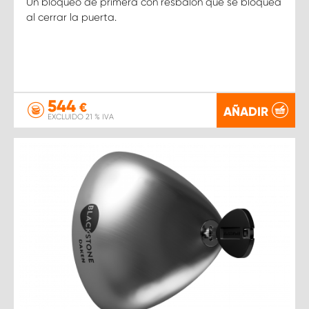
Un bloqueo de primera con resbalón que se bloquea
al cerrar la puerta.
544
€
AÑADIR
EXCLUIDO 21 % IVA