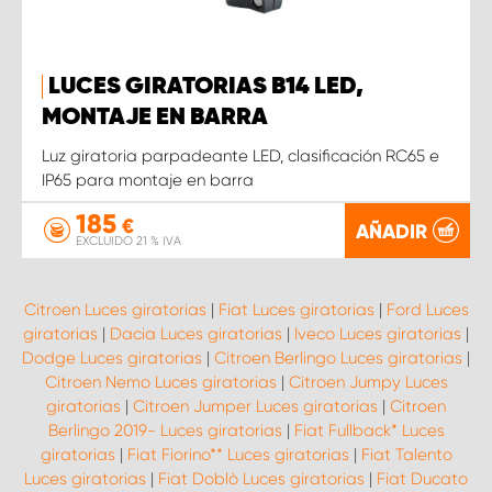
LUCES GIRATORIAS B14 LED,
MONTAJE EN BARRA
Luz giratoria parpadeante LED, clasificación RC65 e
IP65 para montaje en barra
185
€
AÑADIR
EXCLUIDO 21 % IVA
Citroen Luces giratorias
|
Fiat Luces giratorias
|
Ford Luces
giratorias
|
Dacia Luces giratorias
|
Iveco Luces giratorias
|
Dodge Luces giratorias
|
Citroen Berlingo Luces giratorias
|
Citroen Nemo Luces giratorias
|
Citroen Jumpy Luces
giratorias
|
Citroen Jumper Luces giratorias
|
Citroen
Berlingo 2019- Luces giratorias
|
Fiat Fullback* Luces
giratorias
|
Fiat Fiorino** Luces giratorias
|
Fiat Talento
Luces giratorias
|
Fiat Doblò Luces giratorias
|
Fiat Ducato