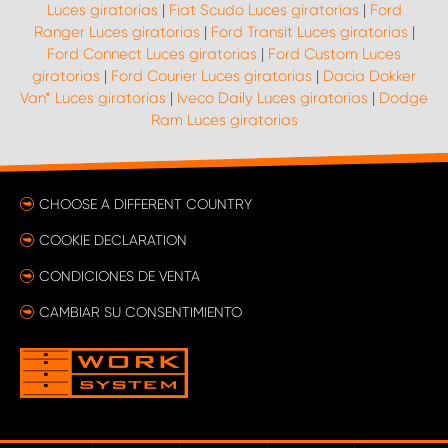
Luces giratorias
|
Fiat Scudo Luces giratorias
|
Ford
Ranger Luces giratorias
|
Ford Transit Luces giratorias
|
Ford Connect Luces giratorias
|
Ford Custom Luces
giratorias
|
Ford Courier Luces giratorias
|
Dacia Dokker
Van* Luces giratorias
|
Iveco Daily Luces giratorias
|
Dodge
Ram Luces giratorias
CHOOSE A DIFFERENT COUNTRY
COOKIE DECLARATION
CONDICIONES DE VENTA
CAMBIAR SU CONSENTIMIENTO