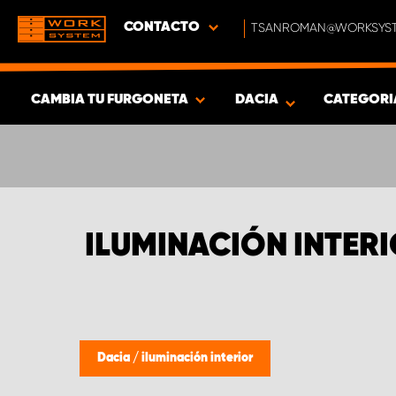
CONTACTO
TSANROMAN@WORKSYST
CAMBIA TU FURGONETA
DACIA
CATEGORI
MOSTRAR RESULTADOS -
317
PRODUCTOS
ILUMINACIÓN INTER
Dacia
/
iluminación interior