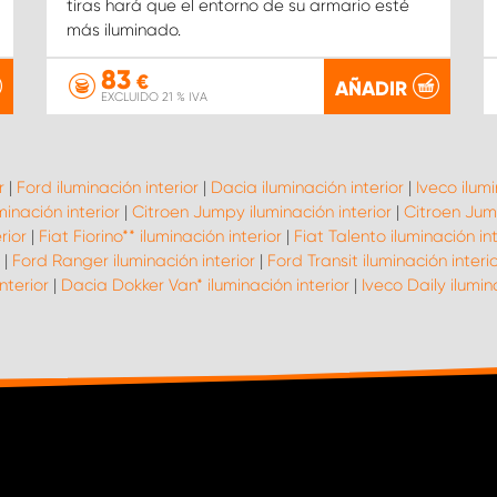
tiras hará que el entorno de su armario esté
más iluminado.
83
€
AÑADIR
EXCLUIDO 21 % IVA
r
|
Ford iluminación interior
|
Dacia iluminación interior
|
Iveco ilumi
inación interior
|
Citroen Jumpy iluminación interior
|
Citroen Jump
rior
|
Fiat Fiorino** iluminación interior
|
Fiat Talento iluminación int
|
Ford Ranger iluminación interior
|
Ford Transit iluminación interi
nterior
|
Dacia Dokker Van* iluminación interior
|
Iveco Daily ilumin