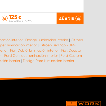
125
€
AÑADIR
EXCLUIDO 21 % IVA
nación interior
|
Dodge iluminación interior
|
Citroen
er iluminación interior
|
Citroen Berlingo 2019-
erior
|
Fiat Doblò iluminación interior
|
Fiat Ducato
or
|
Ford Connect iluminación interior
|
Ford Custom
ación interior
|
Dodge Ram iluminación interior