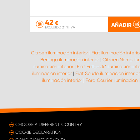
42
€
AÑADIR
EXCLUIDO 21 % IVA
Citroen iluminación interior
|
Fiat iluminación interio
Berlingo iluminación interior
|
Citroen Nemo ilum
iluminación interior
|
Fiat Fullback* iluminación inte
iluminación interior
|
Fiat Scudo iluminación interior
iluminación interior
|
Ford Courier iluminación i
CHOOSE A DIFFERENT COUNTRY
COOKIE DECLARATION