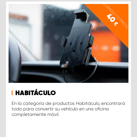
EJEMPLO DE PRECIO
40
€
HABITÁCULO
En la categoría de productos Habitáculo, encontrará
todo para convertir su vehículo en una oficina
completamente móvil.