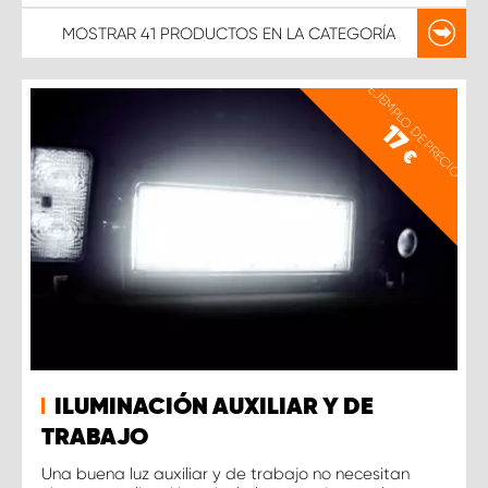
MOSTRAR
41 PRODUCTOS
EN LA CATEGORÍA
EJEMPLO DE PRECIO
17
€
ILUMINACIÓN AUXILIAR Y DE
TRABAJO
Una buena luz auxiliar y de trabajo no necesitan