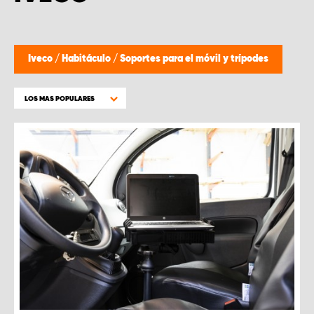
Iveco
/
Habitáculo
/
Soportes para el móvil y trípodes
LOS MAS POPULARES