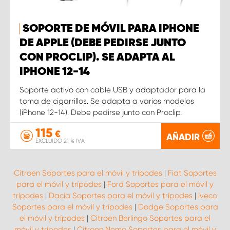
SOPORTE DE MÓVIL PARA IPHONE
DE APPLE (DEBE PEDIRSE JUNTO
CON PROCLIP). SE ADAPTA AL
IPHONE 12-14
Soporte activo con cable USB y adaptador para la
toma de cigarrillos. Se adapta a varios modelos
(iPhone 12-14). Debe pedirse junto con Proclip.
115
€
AÑADIR
EXCLUIDO 21 % IVA
Citroen Soportes para el móvil y trípodes
|
Fiat Soportes
para el móvil y trípodes
|
Ford Soportes para el móvil y
trípodes
|
Dacia Soportes para el móvil y trípodes
|
Iveco
Soportes para el móvil y trípodes
|
Dodge Soportes para
el móvil y trípodes
|
Citroen Berlingo Soportes para el
móvil y trípodes
|
Citroen Nemo Soportes para el móvil y