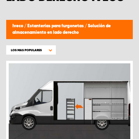
Iveco
/
Estanterías para furgonetas
/
Solución de
almacenamiento en lado derecho
LOS MAS POPULARES